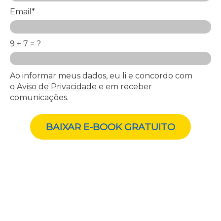
Email*
9 + 7 = ?
Ao informar meus dados, eu li e concordo com
o
Aviso de Privacidade
e em receber
comunicações.
BAIXAR E-BOOK GRATUITO
Acesse agora, antes que seus
concorrentes descubram isso.